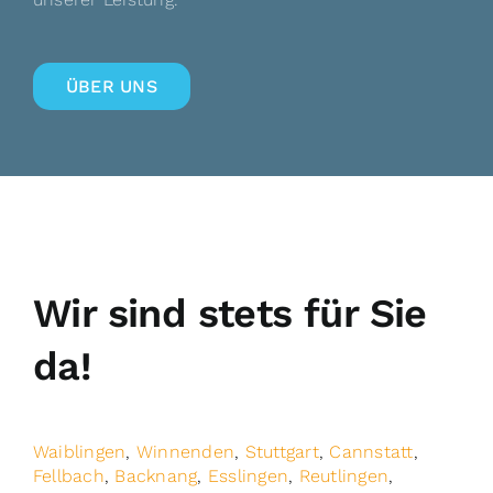
ÜBER UNS
Wir sind stets für Sie
da!
Waiblingen
,
Winnenden
,
Stuttgart
,
Cannstatt
,
Fellbach
,
Backnang
,
Esslingen
,
Reutlingen
,